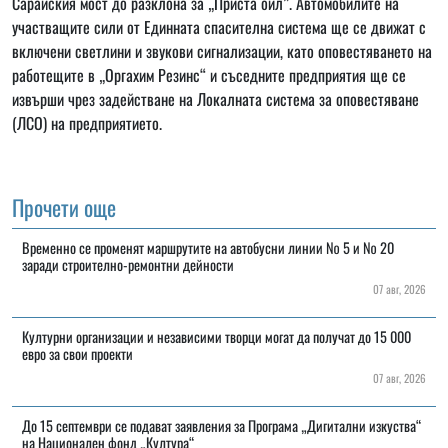
Сарайския мост до разклона за „Приста ойл”. Автомобилите на
участващите сили от Единната спасителна система ще се движат с
включени светлини и звукови сигнализации, като оповестяването на
работещите в „Оргахим Резинс“ и съседните предприятия ще се
извърши чрез задействане на Локалната система за оповестяване
(ЛСО) на предприятието.
Прочети още
Временно се променят маршрутите на автобусни линии № 5 и № 20
заради строително-ремонтни дейности
07 авг, 2026
Културни организации и независими творци могат да получат до 15 000
евро за свои проекти
07 авг, 2026
До 15 септември се подават заявления за Програма „Дигитални изкуства“
на Национален фонд „Култура“