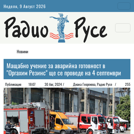
Неделя, 9 Август 2026
Новини
Мащабно учение за аварийна готовност в
"Оргахим Резинс" ще се проведе на 4 септември
Публикация
18:07
30 Авг, 2024 /
Диана Георгиeва, Радио Русе /
255