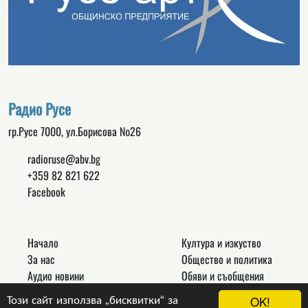
Радио Русе
гр.Русе 7000, ул.Борисова №26
radioruse@abv.bg
+359 82 821 622
Facebook
Начало
Култура и изкуство
За нас
Общество и политика
Аудио новини
Обяви и съобщения
Реклама
Спорт
Този сайт използва „бисквитки“ за
OK!