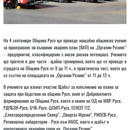
На 4 септември Община Русе ще проведе мащабно общинско учение
за проиграване на външния авариен план (ВАП) на „Оргахим Резинс“
- предприятие, класифицирано с висок рисков потенциал. Учението
ще протече в две части - щабна тренировка, която ще се проведе в
сградата на Община Русе от 9 до 11 ч., и практическа част, която ще
се състои на площадката на „Оргахим Резинс“ от 11 до 13 ч.
В учението ще вземат участие Щабът за изпълнение на плана за
защита при бедствия на община Русе, екип от Доброволното
формирование на Община Русе, както и екипи на ОД на МВР-Русе,
РДПБЗН-Русе, БЧК-Русе, ЦСМП-Русе, ЕЕНСП 112,
„Електроразпределение Север“, „Овергаз Мрежи“, РИОСВ-Русе,
Регионална лаборатория - Русе към ИАОС, както и щабът и
оперативните аварийни групи на „Оргахим Резинс“.