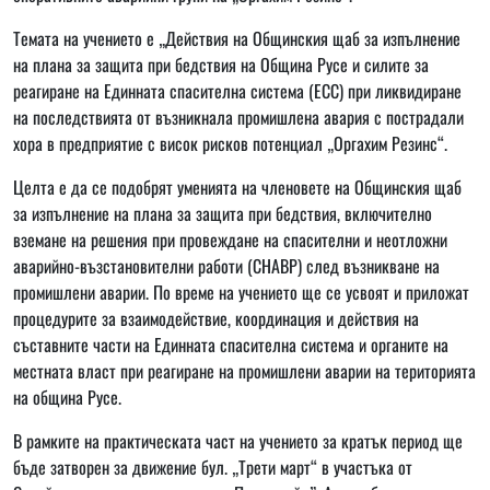
Темата на учението е „Действия на Общинския щаб за изпълнение
на плана за защита при бедствия на Община Русе и силите за
реагиране на Единната спасителна система (ЕСС) при ликвидиране
на последствията от възникнала промишлена авария с пострадали
хора в предприятие с висок рисков потенциал „Оргахим Резинс“.
Целта е да се подобрят уменията на членовете на Общинския щаб
за изпълнение на плана за защита при бедствия, включително
вземане на решения при провеждане на спасителни и неотложни
аварийно-възстановителни работи (СНАВР) след възникване на
промишлени аварии. По време на учението ще се усвоят и приложат
процедурите за взаимодействие, координация и действия на
съставните части на Единната спасителна система и органите на
местната власт при реагиране на промишлени аварии на територията
на община Русе.
В рамките на практическата част на учението за кратък период ще
бъде затворен за движение бул. „Трети март“ в участъка от