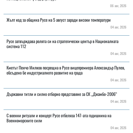
06 авг, 2026
Жълт код за община Русе на 5 август заради високи температури
04 авг, 2026
Русе затвърждава ролята си на стратегически център в Националната
система 112
04 авг, 2026
Кметът Пенчо Милков посрещна в Русе вицепремиера Александър Пулев,
обсъдено бе индустриалното развитие на града
04 авг, 2026
Държавни титли и силно отборно представяне за СК „Джамбо-2006“
04 авг, 2026
С военни ритуали и концерт Русе отбеляза 147-ата годишнина на
Военноморските сили
04 авг, 2026