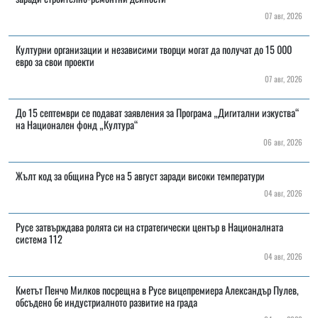
07 авг, 2026
Културни организации и независими творци могат да получат до 15 000
евро за свои проекти
07 авг, 2026
До 15 септември се подават заявления за Програма „Дигитални изкуства“
на Национален фонд „Култура“
06 авг, 2026
Жълт код за община Русе на 5 август заради високи температури
04 авг, 2026
Русе затвърждава ролята си на стратегически център в Националната
система 112
04 авг, 2026
Кметът Пенчо Милков посрещна в Русе вицепремиера Александър Пулев,
обсъдено бе индустриалното развитие на града