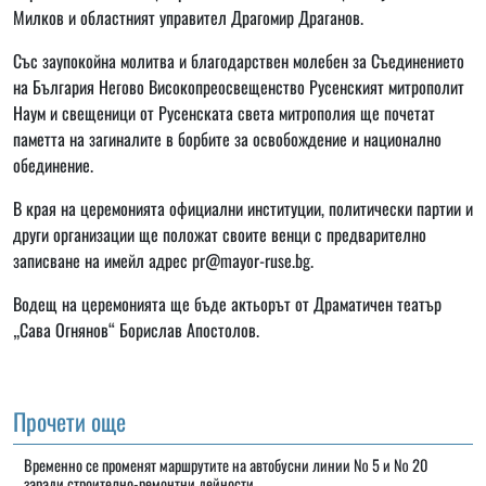
Милков и областният управител Драгомир Драганов.
Със заупокойна молитва и благодарствен молебен за Съединението
на България Негово Високопреосвещенство Русенският митрополит
Наум и свещеници от Русенската света митрополия ще почетат
паметта на загиналите в борбите за освобождение и национално
обединение.
В края на церемонията официални институции, политически партии и
други организации ще положат своите венци с предварително
записване на имейл адрес pr@mayor-ruse.bg.
Водещ на церемонията ще бъде актьорът от Драматичен театър
„Сава Огнянов“ Борислав Апостолов.
Прочети още
Временно се променят маршрутите на автобусни линии № 5 и № 20
заради строително-ремонтни дейности