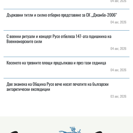
04 авг, 2026
Държавни титли и силно отборно представяне за СК „Джамбо-2006“
04 авг, 2026
С военни ритуали и концерт Русе отбеляза 147-ата годишнина на
Военноморските сили
04 авг, 2026
Косенето на тревните площи продължава и през тази седмица
04 авг, 2026
Две знамена на Община Русе вече носят печатите на български
антарктически експедиции
03 авг, 2026