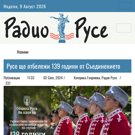
Неделя, 9 Август 2026
Новини
Русе ще отбележи 139 години от Съединението
Публикация
11:33
02 Септ, 2024 /
Катерина Георгиева, Радио Русе /
337