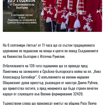
На 6 септември /петък/ от 11 часа ще се състои традиционната
церемония по поднасяне на венци и цветя по повод Съединението
на Княжество България с Източна Румелия.
Отбелязването на 139-тата годишнина ще се проведе пред
Паметника на загиналите в Сръбско-българската война на пл. „Княз
Александър Батенберг“. С изпълнението на военни маршове
Общинският духов оркестър, ръководен от маестро Димчо Рубчев,
ще приветства гостите, а пред монумента ще бъде строен почетен
караул от служещите във Военно формирование 32420.
Тържествени слова ще произнесат кметът на община Русе Пенчо