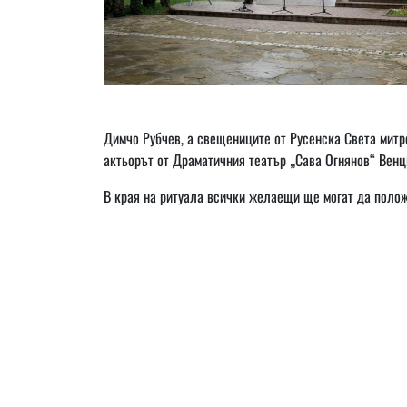
Димчо Рубчев, а свещениците от Русенска Света мит
актьорът от Драматичния театър „Сава Огнянов“ Венц
В края на ритуала всички желаещи ще могат да полож