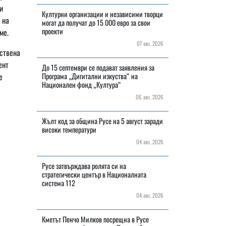
и
Културни организации и независими творци
 на
могат да получат до 15 000 евро за свои
проекти
ме.
07 авг, 2026
ствена
ент
До 15 септември се подават заявления за
е
Програма „Дигитални изкуства“ на
Национален фонд „Култура“
06 авг, 2026
Жълт код за община Русе на 5 август заради
високи температури
04 авг, 2026
Русе затвърждава ролята си на
стратегически център в Националната
система 112
04 авг, 2026
Кметът Пенчо Милков посрещна в Русе