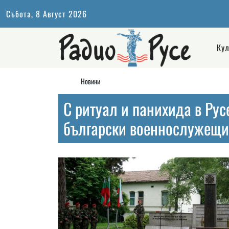
Събота, 8 Август 2026
Кул
Новини
С ритуал и панихида в Рус
български военнослужещи