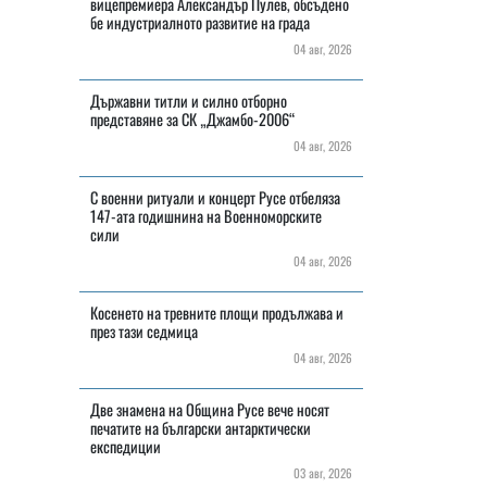
вицепремиера Александър Пулев, обсъдено
бе индустриалното развитие на града
04 авг, 2026
Държавни титли и силно отборно
представяне за СК „Джамбо-2006“
04 авг, 2026
С военни ритуали и концерт Русе отбеляза
147-ата годишнина на Военноморските
сили
04 авг, 2026
Косенето на тревните площи продължава и
през тази седмица
04 авг, 2026
Две знамена на Община Русе вече носят
печатите на български антарктически
експедиции
03 авг, 2026