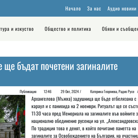
Начало
За нас
Аудио новини
тура и изкуство
Общество и политика
Обяви и съобще
е ще бъдат почетени загиналите
Публикация
12:46
29 Окт, 2024 /
Катерина Георгиева, Радио Русе
Архангелова (Мъжка) задушница ще бъде отбелязана с 
караул и с панихида на 2 ноември. Ритуалът ще се съст
11:30 часа пред Мемориала на загиналите във войните з
национално обединение русенци на ул. „Александровск
По традиция това е денят, в който почитаме паметта на
загиналите за Освобождението на България, на участни