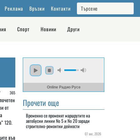
Реклама
Връзки
Контакти
ния
Спорт
Новини
Други
Online Радио Русе
 /
365
почетен
Прочети още
ои от
а
Временно се променят маршрутите на
автобусни линии № 5 и № 20 заради
а“ 120.
строително-ремонтни дейности
07 авг, 2026
ците във