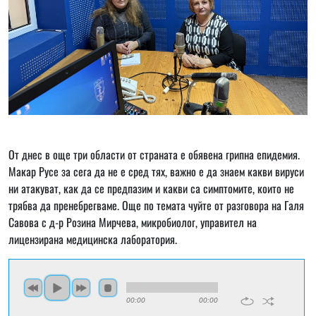
От днес в още три области от страната е обявена грипна епидемия.
Макар Русе за сега да не е сред тях, важно е да знаем какви вируси
ни атакуват, как да се предпазим и какви са симптомите, които не
трябва да пренебрегваме. Още по темата чуйте от разговора на Галя
Савова с д-р Розина Мирчева, микробиолог, управител на
лицензирана медицинска лаборатория.
00:00
00:00