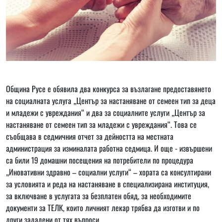
Община Русе е обявила два конкурса за възлагане предоставянето
на социалната услуга „Център за настаняване от семеен тип за деца
и младежи с увреждания“ и два за социалните услуги „Център за
настаняване от семеен тип за младежи с увреждания“. Това се
съобщава в седмичния отчет за дейността на местната
администрация за изминалата работна седмица. И още - извършени
са били 19 домашни посещения на потребители по процедура
„Иновативни здравно – социални услуги“ – хората са консултирани
за условията и реда на настаняване в специализирана институция,
за включване в услугата за безплатен обяд, за необходимите
документи за ТЕЛК, които личният лекар трябва да изготви и по
други зададени от тях въпроси.