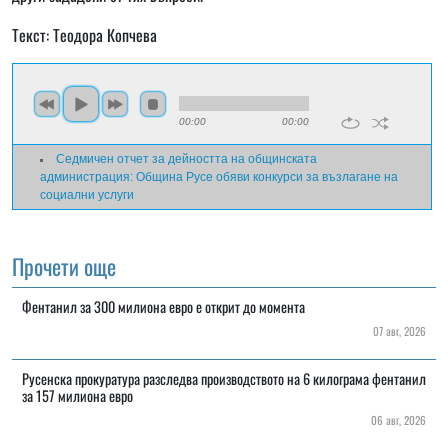
Текст: Теодора Копчева
00:00
00:00
Седмичен отчет за дейността на общинската
администрация: Община Русе обяви конкурси за възлагане на
социални услуги
Прочети още
Фентанил за 300 милиона евро е открит до момента
07 авг, 2026
Русенска прокуратура разследва производството на 6 килограма фентанил
за 157 милиона евро
06 авг, 2026