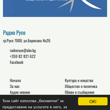
Радио Русе
гр.Русе 7000, ул.Борисова №26
radioruse@abv.bg
+359 82 821 622
Facebook
Начало
Култура и изкуство
За нас
Общество и политика
Аудио новини
Обяви и съобщения
Реклама
Спорт
Този сайт използва „бисквитки“ за
OK!
Връзки
Новини
предоставяне на услугите в него, за
Контакти
Други