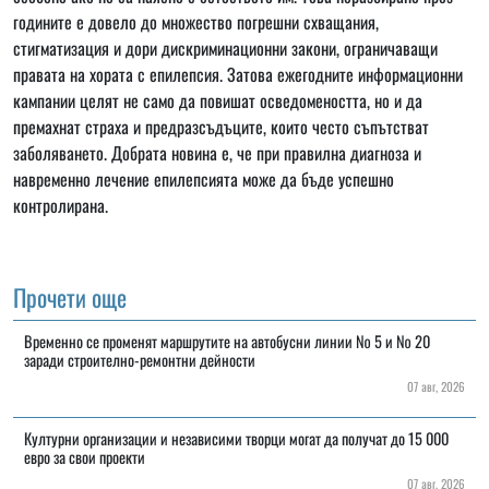
годините е довело до множество погрешни схващания,
стигматизация и дори дискриминационни закони, ограничаващи
правата на хората с епилепсия. Затова ежегодните информационни
кампании целят не само да повишат осведомеността, но и да
премахнат страха и предразсъдъците, които често съпътстват
заболяването. Добрата новина е, че при правилна диагноза и
навременно лечение епилепсията може да бъде успешно
контролирана.
Прочети още
Временно се променят маршрутите на автобусни линии № 5 и № 20
заради строително-ремонтни дейности
07 авг, 2026
Културни организации и независими творци могат да получат до 15 000
евро за свои проекти
07 авг, 2026