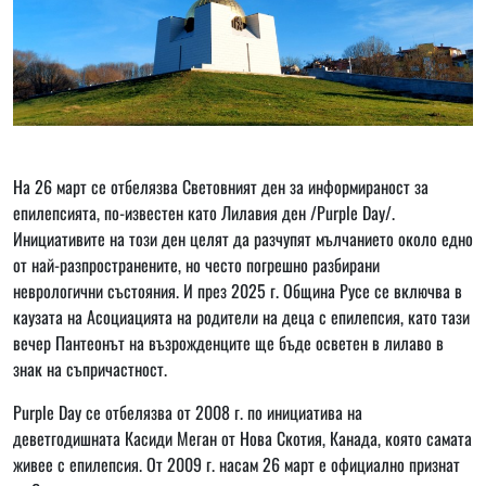
На 26 март се отбелязва Световният ден за информираност за
епилепсията, по-известен като Лилавия ден /Purple Day/.
Инициативите на този ден целят да разчупят мълчанието около едно
от най-разпространените, но често погрешно разбирани
неврологични състояния. И през 2025 г. Община Русе се включва в
каузата на Асоциацията на родители на деца с епилепсия, като тази
вечер Пантеонът на възрожденците ще бъде осветен в лилаво в
знак на съпричастност.
Purple Day се отбелязва от 2008 г. по инициатива на
деветгодишната Касиди Меган от Нова Скотия, Канада, която самата
живее с епилепсия. От 2009 г. насам 26 март е официално признат