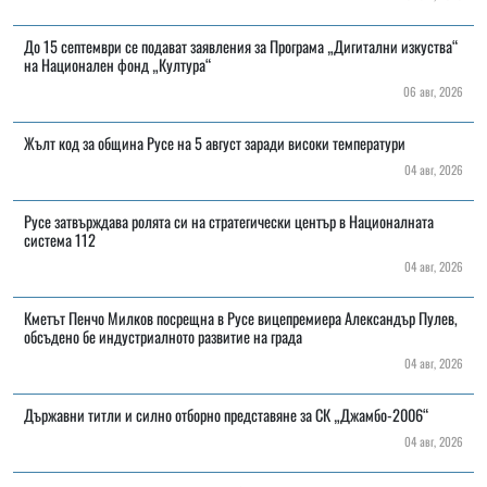
До 15 септември се подават заявления за Програма „Дигитални изкуства“
на Национален фонд „Култура“
06 авг, 2026
Жълт код за община Русе на 5 август заради високи температури
04 авг, 2026
Русе затвърждава ролята си на стратегически център в Националната
система 112
04 авг, 2026
Кметът Пенчо Милков посрещна в Русе вицепремиера Александър Пулев,
обсъдено бе индустриалното развитие на града
04 авг, 2026
Държавни титли и силно отборно представяне за СК „Джамбо-2006“
04 авг, 2026