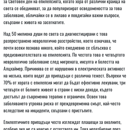
за Световен ден на епилепсията, когато хора от различни краища на
света се обединяват, за да популяризират осведомеността за това
заболяване, обличайки се в лилаво и повдигайки важни въпроси,
свързани с живота на засегнатите.
Над 50 милиона души по света са диагностицирани с това
разпространено неврологично разстройство, което означава, че
почти всеки познава някого, който ежедневно се сблъсква с
предизвикателствата на епилепсията. По честота това е четвъртото
неврологично заболяване след мигрената, инсулта и болестта на
Алцхаймер. Причинява се от нарушения в електрическата активност
на мозъка, които водят до припадъци с различна тежест. Въпреки че
70% от хората с епилепсия могат да бъдат ефективно лекувани, три
четвърти от болните живеят в страни с ниски доходи, където
достъпът до съвременна терапия е ограничен. Освен това
заболяването утроява риска от преждевременна смърт, най-често
вследствие на инциденти, свързани с пристъпите.
Епилептичните припадъци често изглеждат плашещи за околните,
особено ако не са наясно с естеството им. Това неразбиране през