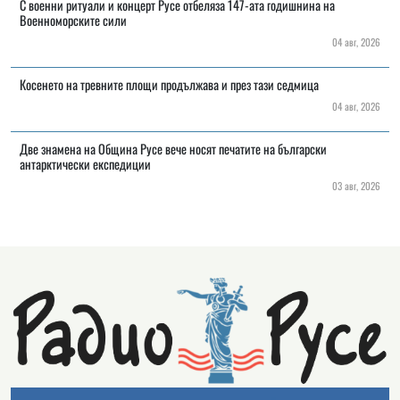
С военни ритуали и концерт Русе отбеляза 147-ата годишнина на
Военноморските сили
04 авг, 2026
Косенето на тревните площи продължава и през тази седмица
04 авг, 2026
Две знамена на Община Русе вече носят печатите на български
антарктически експедиции
03 авг, 2026