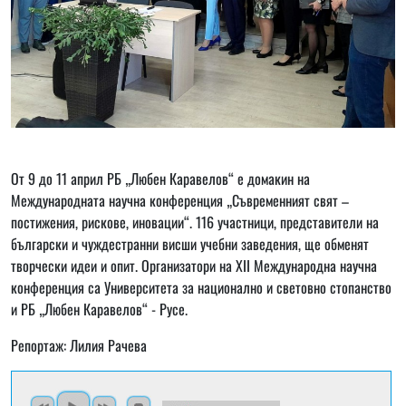
От 9 до 11 април РБ „Любен Каравелов“ е домакин на
Международната научна конференция „Съвременният свят –
постижения, рискове, иновации“. 116 участници, представители на
български и чуждестранни висши учебни заведения, ще обменят
творчески идеи и опит. Организатори на ХII Международна научна
конференция са Университета за национално и световно стопанство
и РБ „Любен Каравелов“ - Русе.
Репортаж: Лилия Рачева