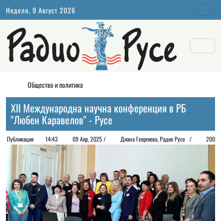
Неделя, 9 Август 2026
Общество и политика
ХII Международна научна конференция в РБ
"Любен Каравелов" - Русе
Публикация
14:43
09 Апр, 2025 /
Диана Георгиeва, Радио Русе /
200