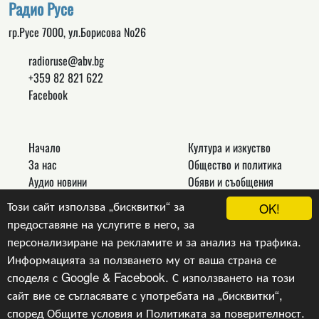
Радио Русе
гр.Русе 7000, ул.Борисова №26
radioruse@abv.bg
+359 82 821 622
Facebook
Начало
Култура и изкуство
За нас
Общество и политика
Аудио новини
Обяви и съобщения
Реклама
Спорт
Този сайт използва „бисквитки“ за
OK!
Връзки
Новини
предоставяне на услугите в него, за
Контакти
Други
персонализиране на рекламите и за анализ на трафика.
Информацията за ползването му от ваша страна се
споделя с Google & Facebook. С използването на този
сайт вие се съгласявате с употребата на „бисквитки“,
Copyright © 2024, v.1.0,
Радио Русе
, Уеб Дизайн и
програмиране :
Гейт.БГ ЕООД
според
Общите условия
и
Политиката за поверителност
.