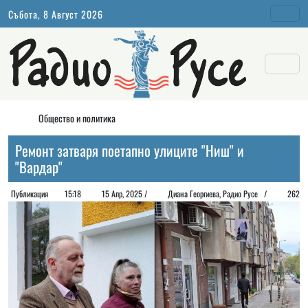
Събота, 8 Август 2026
Общество и политика
Ремонт затваря поетапно улиците "Ниш" и
"Вардар"
Публикация
15:18
15 Апр, 2025 /
Диана Георгиeва, Радио Русе /
262