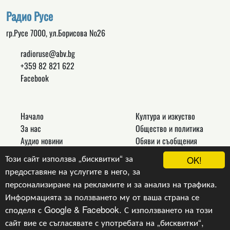
Радио Русе
гр.Русе 7000, ул.Борисова №26
radioruse@abv.bg
+359 82 821 622
Facebook
Начало
Култура и изкуство
За нас
Общество и политика
Аудио новини
Обяви и съобщения
Реклама
Спорт
Този сайт използва „бисквитки“ за
OK!
Връзки
Новини
предоставяне на услугите в него, за
Контакти
Други
персонализиране на рекламите и за анализ на трафика.
Информацията за ползването му от ваша страна се
споделя с Google & Facebook. С използването на този
сайт вие се съгласявате с употребата на „бисквитки“,
Copyright © 2024, v.1.0,
Радио Русе
, Уеб Дизайн и