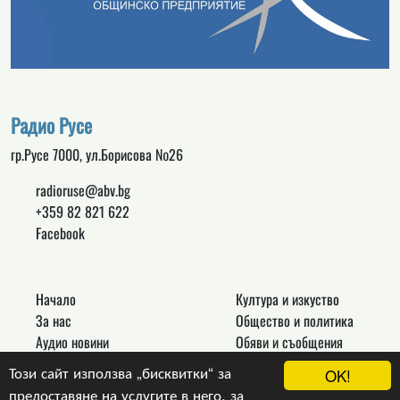
Радио Русе
гр.Русе 7000, ул.Борисова №26
radioruse@abv.bg
+359 82 821 622
Facebook
Начало
Култура и изкуство
За нас
Общество и политика
Аудио новини
Обяви и съобщения
Реклама
Спорт
Този сайт използва „бисквитки“ за
OK!
Връзки
Новини
предоставяне на услугите в него, за