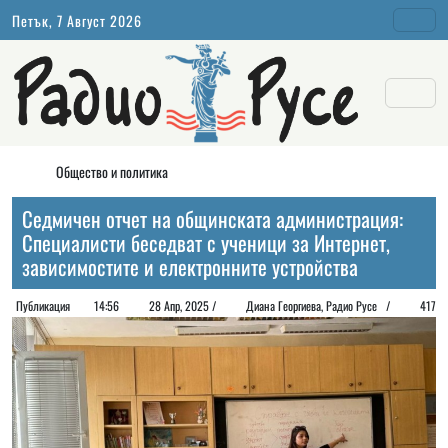
Петък, 7 Август 2026
Общество и политика
Седмичен отчет на общинската администрация:
Специалисти беседват с ученици за Интернет,
зависимостите и електронните устройства
Публикация
14:56
28 Апр, 2025 /
Диана Георгиeва, Радио Русе /
417