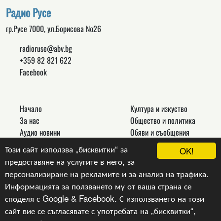
Радио Русе
гр.Русе 7000, ул.Борисова №26
radioruse@abv.bg
+359 82 821 622
Facebook
Начало
Култура и изкуство
За нас
Общество и политика
Аудио новини
Обяви и съобщения
Реклама
Спорт
Този сайт използва „бисквитки“ за
OK!
Връзки
Новини
предоставяне на услугите в него, за
Контакти
Други
персонализиране на рекламите и за анализ на трафика.
Информацията за ползването му от ваша страна се
споделя с Google & Facebook. С използването на този
сайт вие се съгласявате с употребата на „бисквитки“,
Copyright © 2024, v.1.0,
Радио Русе
, Уеб Дизайн и