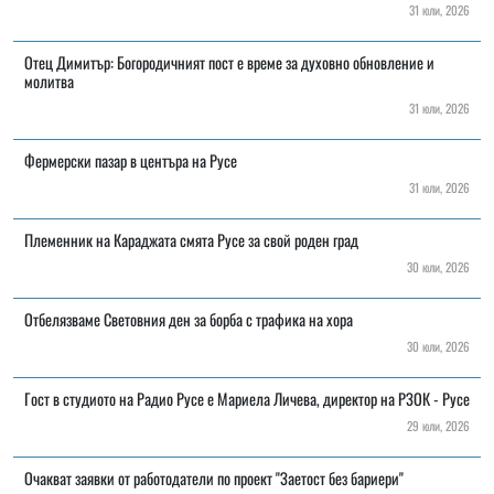
31 юли, 2026
Отец Димитър: Богородичният пост е време за духовно обновление и
молитва
31 юли, 2026
Фермерски пазар в центъра на Русе
31 юли, 2026
Племенник на Караджата смята Русе за свой роден град
30 юли, 2026
Отбелязваме Световния ден за борба с трафика на хора
30 юли, 2026
Гост в студиото на Радио Русе е Мариела Личева, директор на РЗОК - Русе
29 юли, 2026
Очакват заявки от работодатели по проект "Заетост без бариери"