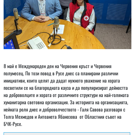
8 май е Международен ден на Червения кръст и Червения
полумесец. По този повод в Русе днес са планирани различни
инициативи, които целят да дадат нужното уважение на хората
посветили се на благородната кауза и да популяризират дейността
на доброволците и хората от различните структури на най-голямата
хуманитарна световна организация. За историята на организацията,
нейната роля днес и доброволчеството - Галя Савова разговаря с
Толга Мехмедов и Антоанета Ябанозова от Областния съвет на
БЧК-Русе.