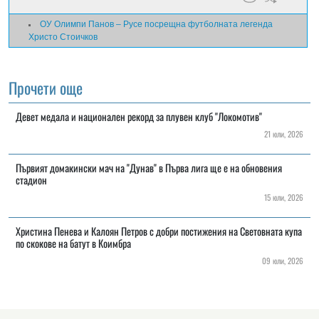
ОУ Олимпи Панов – Русе посрещна футболната легенда
Христо Стоичков
Прочети още
Девет медала и национален рекорд за плувен клуб "Локомотив"
21 юли, 2026
Първият домакински мач на "Дунав" в Първа лига ще е на обновения
стадион
15 юли, 2026
Христина Пенева и Калоян Петров с добри постижения на Световната купа
по скокове на батут в Коимбра
09 юли, 2026