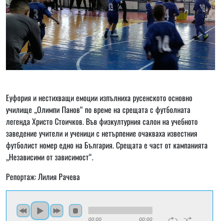
Еуфория и нестихващи емоции изпълниха русенското основно
училище „Олимпи Панов“ по време на срещата с футболната
легенда Христо Стоичков. Във физкултурния салон на учебното
заведение учители и ученици с нетърпение очакваха известния
футболист номер едно на България. Срещата е част от кампанията
„Независими от зависимост“.
Репортаж: Лилия Рачева
00:00
00:00