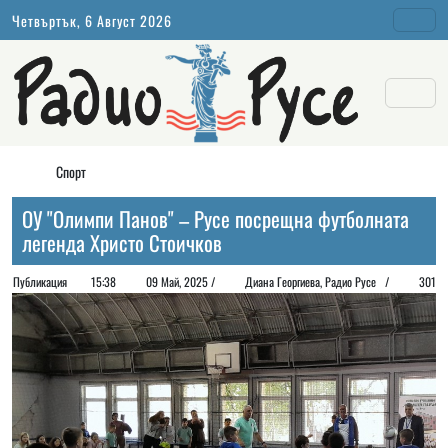
Четвъртък, 6 Август 2026
Спорт
ОУ "Олимпи Панов" – Русе посрещна футболната
легенда Христо Стоичков
Публикация
15:38
09 Май, 2025 /
Диана Георгиeва, Радио Русе /
301