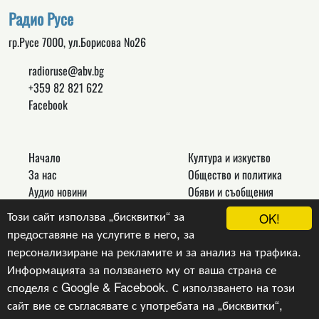
Радио Русе
гр.Русе 7000, ул.Борисова №26
radioruse@abv.bg
+359 82 821 622
Facebook
Начало
Култура и изкуство
За нас
Общество и политика
Аудио новини
Обяви и съобщения
Реклама
Спорт
Този сайт използва „бисквитки“ за
OK!
Връзки
Новини
предоставяне на услугите в него, за
Контакти
Други
персонализиране на рекламите и за анализ на трафика.
Информацията за ползването му от ваша страна се
споделя с Google & Facebook. С използването на този
сайт вие се съгласявате с употребата на „бисквитки“,
Copyright © 2024, v.1.0,
Радио Русе
, Уеб Дизайн и