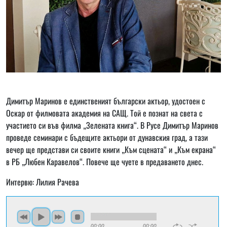
Димитър Маринов е единственият български актьор, удостоен с
Оскар от филмовата академия на САЩ. Той е познат на света с
участието си във филма „Зелената книга“. В Русе Димитър Маринов
проведе семинари с бъдещите актьори от дунавския град, а тази
вечер ще представи си своите книги „Към сцената“ и „Към екрана“
в РБ „Любен Каравелов“. Повече ще чуете в предаването днес.
Интервю: Лилия Рачева
00:00
00:00