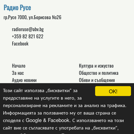
Радио Русе
гр.Русе 7000, ул.Борисова №26
radioruse@abv.bg
+359 82 821 622
Facebook
Начало
Култура и изкуство
За нас
Общество и политика
Аудио новини
Обяви и съобщения
Реклама
Спорт
Този сайт използва „бисквитки“ за
OK!
Връзки
Новини
предоставяне на услугите в него, за
Контакти
Други
персонализиране на рекламите и за анализ на трафика.
Информацията за ползването му от ваша страна се
споделя с Google & Facebook. С използването на този
сайт вие се съгласявате с употребата на „бисквитки“,
Copyright © 2024, v.1.0,
Радио Русе
, Уеб Дизайн и
програмиране :
Гейт.БГ ЕООД