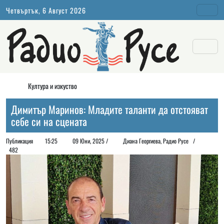
Четвъртък, 6 Август 2026
Култура и изкуство
Димитър Маринов: Младите таланти да отстояват
себе си на сцената
Публикация
15:25
09 Юни, 2025 /
Диана Георгиeва, Радио Русе /
482