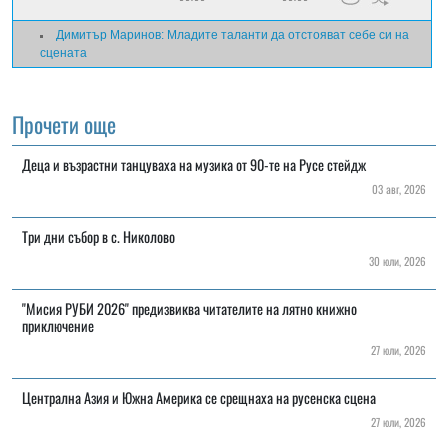
Димитър Маринов: Младите таланти да отстояват себе си на
сцената
Прочети още
Деца и възрастни танцуваха на музика от 90-те на Русе стейдж
03 авг, 2026
Три дни събор в с. Николово
30 юли, 2026
"Мисия РУБИ 2026" предизвиква читателите на лятно книжно
приключение
27 юли, 2026
Централна Азия и Южна Америка се срещнаха на русенска сцена
27 юли, 2026