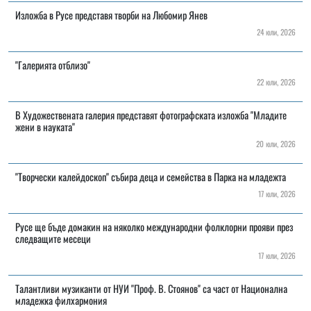
Изложба в Русе представя творби на Любомир Янев
24 юли, 2026
"Галерията отблизо"
22 юли, 2026
В Художествената галерия представят фотографската изложба "Младите
жени в науката"
20 юли, 2026
"Творчески калейдоскоп" събира деца и семейства в Парка на младежта
17 юли, 2026
Русе ще бъде домакин на няколко международни фолклорни прояви през
следващите месеци
17 юли, 2026
Талантливи музиканти от НУИ "Проф. В. Стоянов" са част от Национална
младежка филхармония