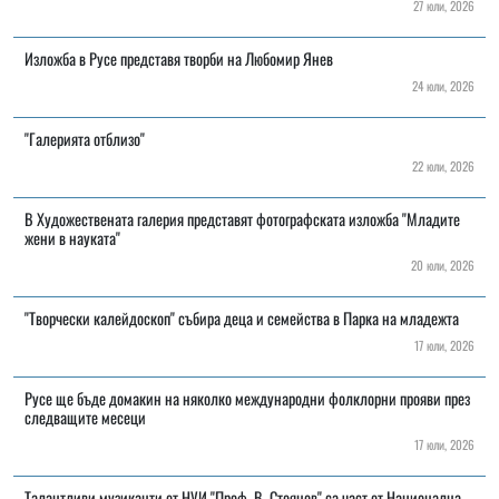
27 юли, 2026
Изложба в Русе представя творби на Любомир Янев
24 юли, 2026
"Галерията отблизо"
22 юли, 2026
В Художествената галерия представят фотографската изложба "Младите
жени в науката"
20 юли, 2026
"Творчески калейдоскоп" събира деца и семейства в Парка на младежта
17 юли, 2026
Русе ще бъде домакин на няколко международни фолклорни прояви през
следващите месеци
17 юли, 2026
Талантливи музиканти от НУИ "Проф. В. Стоянов" са част от Национална