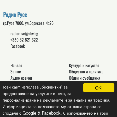
Радио Русе
гр.Русе 7000, ул.Борисова №26
radioruse@abv.bg
+359 82 821 622
Facebook
Начало
Култура и изкуство
За нас
Общество и политика
Аудио новини
Обяви и съобщения
Реклама
Спорт
Този сайт използва „бисквитки“ за
OK!
Връзки
Новини
предоставяне на услугите в него, за
Контакти
Други
персонализиране на рекламите и за анализ на трафика.
Информацията за ползването му от ваша страна се
споделя с Google & Facebook. С използването на този