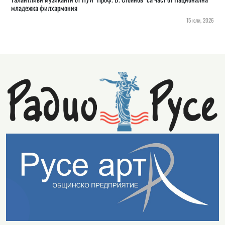
младежка филхармония
15 юли, 2026