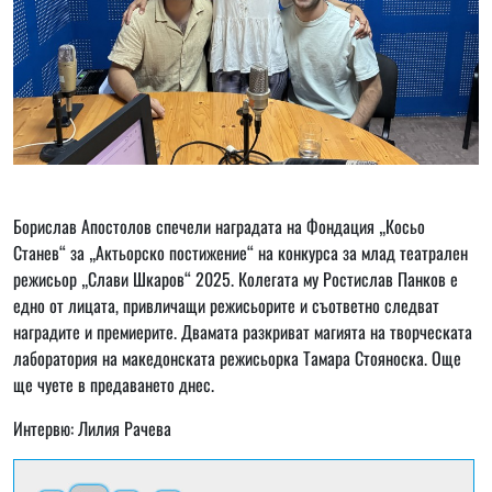
Борислав Апостолов спечели наградата на Фондация „Косьо
Станев“ за „Актьорско постижение“ на конкурса за млад театрален
режисьор „Слави Шкаров“ 2025. Колегата му Ростислав Панков е
едно от лицата, привличащи режисьорите и съответно следват
наградите и премиерите. Двамата разкриват магията на творческата
лаборатория на македонската режисьорка Тамара Стояноска. Още
ще чуете в предаването днес.
Интервю: Лилия Рачева