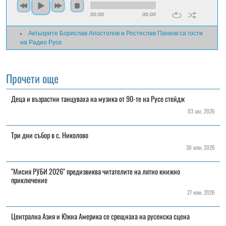
00:00
00:00
Актьорите Борислав Апостолов и Ростислав Панков са гости
на Радио Русе
Прочети още
Деца и възрастни танцуваха на музика от 90-те на Русе стейдж
03 авг, 2026
Три дни събор в с. Николово
30 юли, 2026
"Мисия РУБИ 2026" предизвиква читателите на лятно книжно
приключение
27 юли, 2026
Централна Азия и Южна Америка се срещнаха на русенска сцена