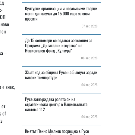
ед
Културни организации и независими творци
к-
могат да получат до 15 000 евро за свои
 ОП
проекти
аново
07 авг, 2026
лен
До 15 септември се подават заявления за
Програма „Дигитални изкуства“ на
Национален фонд „Култура“
ва –
06 авг, 2026
Жълт код за община Русе на 5 август заради
високи температури
04 авг, 2026
 е знак,
Русе затвърждава ролята си на
стратегически център в Националната
 от
система 112
 of
04 авг, 2026
gs
Кметът Пенчо Милков посрещна в Русе