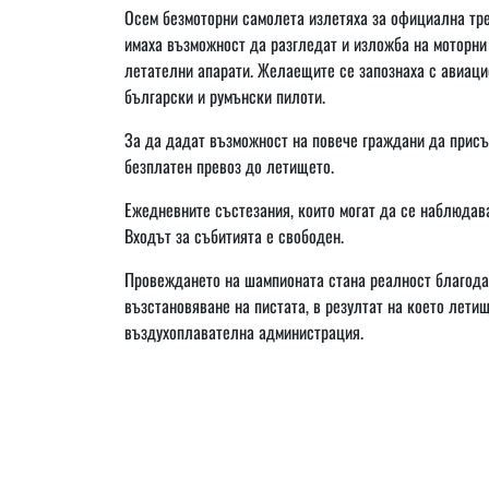
Осем безмоторни самолета излетяха за официална тре
имаха възможност да разгледат и изложба на моторни
летателни апарати. Желаещите се запознаха с авиаци
български и румънски пилоти.
За да дадат възможност на повече граждани да присъ
безплатен превоз до летището.
Ежедневните състезания, които могат да се наблюдават
Входът за събитията е свободен.
Провеждането на шампионата стана реалност благода
възстановяване на пистата, в резултат на което лет
въздухоплавателна администрация.