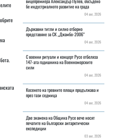
вицепремиера Александър Пулев, обсъдено
телите
бе индустриалното развитие на града
04 авг, 2026
добрите
Държавни титли и силно отборно
представяне за СК „Джамбо-2006“
иха
04 авг, 2026
С военни ритуали и концерт Русе отбеляза
бота.
147-ата годишнина на Военноморските
сили
04 авг, 2026
анската
Косенето на тревните площи продължава и
през тази седмица
04 авг, 2026
Две знамена на Община Русе вече носят
печатите на български антарктически
експедиции
03 авг, 2026