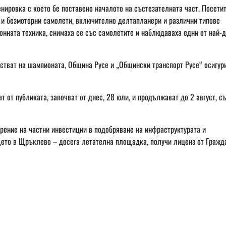
нировка с което бе поставено началото на състезателната част. Посети
 и безмоторни самолети, включително делтапланери и различни типове
онната техника, снимаха се със самолетите и наблюдаваха едни от най-
стват на шампионата, Община Русе и „Общински транспорт Русе“ осигур
 от публиката, започват от днес, 28 юли, и продължават до 2 август, съ
рение на частни инвестиции в подобряване на инфраструктурата и
ището в Щръклево – досега летателна площадка, получи лиценз от Гражд