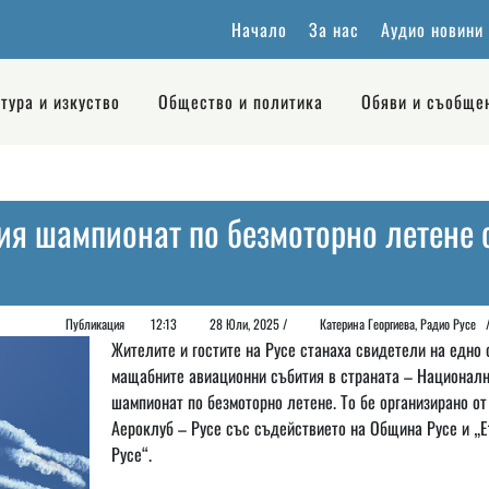
Начало
За нас
Аудио новини
тура и изкуство
Общество и политика
Обяви и съобще
я шампионат по безмоторно летене 
Публикация
12:13
28 Юли, 2025 /
Катерина Георгиева, Радио Русе
Жителите и гостите на Русе станаха свидетели на едно 
мащабните авиационни събития в страната – Национал
шампионат по безмоторно летене. То бе организирано от
Аероклуб – Русе със съдействието на Община Русе и „
Русе“.