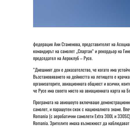
федерация Ани Стаменова, представителят на Асоциа
командирът на самолет „Спартан“ и рекордьор на Ги
председател на Аероклуб – Русе.
“Днешният ден е доказателство, че когато има устойч
Възстановяването на дейността на летището е крачка
организаторите, авиационната общност и всички, които
че Русе има своето място на авиационната карта на Бъ
Програмата на авиошоуто включваше демонстрационни 
самолет, и парашутен скок с националното знаме. В
Romania (с аеробатични самолети Extra 300L и 330SC),
Romania. Зрителите имаха възможност да наблюдават