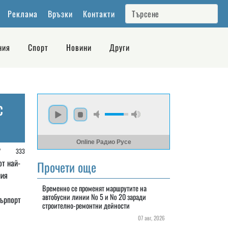
Реклама
Връзки
Контакти
ния
Спорт
Новини
Други
с
Online Радио Русе
 /
333
от най-
Прочети още
ния
Временно се променят маршрутите на
автобусни линии № 5 и № 20 заради
Еърпорт
строително-ремонтни дейности
07 авг, 2026