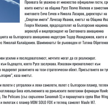
Проявата бе уважена от множество официални гости, ср
които кметът на община Русе Пенчо Милков и заместни
кметовете Енчо Енчев и Никола Лазаров, директорът на
„Спортни имоти“ Лачезар Иванов, кметът на Община Ив
Георги Миланов, председателят на Българския национа
аероклуб и вицепрезидент на Световната авиационна
цията на българската авиационна индустрия Тодор Иванджиков, както и
нес Николай Калайджиев. Шампионатът бе ръководен от Татяна Обретено
иви усилия и последователност, мечтите могат да се реализират.
 към бъдещето, което Русе заслужава. Изказвам признателност към
 подкрепят развитието на този стратегически обект. Присъствието ви тук
лгария”, каза кметът.
полети с ултралеки и леки самолети, полет с български планер, теглен
печатляващи бяха изпълненията на румънските пилотажни формации Hawks
 The Pelicans (със свръхлеки Savannah S) и парашутната група Blue Win
 и пилотаж с планер MDM SOLO FOX и теглещ самолет Maule M7.