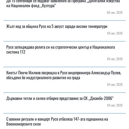
До 15 септември се подават заявления за Програма „Дигитални изкуства“
на Национален фонд „Култура“
06 авг, 2026
Жълт код за община Русе на 5 август заради високи температури
04 авг, 2026
Русе затвърждава ролята си на стратегически център в Националната
система 112
04 авг, 2026
Кметът Пенчо Милков посрещна в Русе вицепремиера Александър Пулев,
обсъдено бе индустриалното развитие на града
04 авг, 2026
Държавни титли и силно отборно представяне за СК „Джамбо-2006“
04 авг, 2026
С военни ритуали и концерт Русе отбеляза 147-ата годишнина на
Военноморските сили