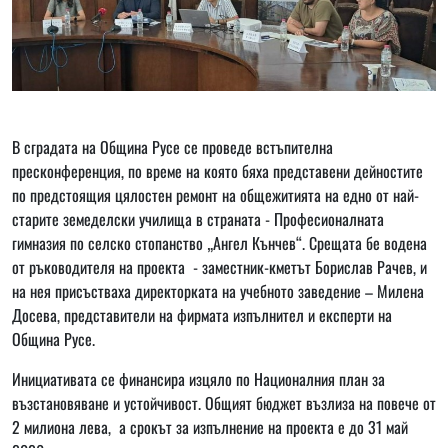
В сградата на Община Русе се проведе встъпителна
пресконференция, по време на която бяха представени дейностите
по предстоящия цялостен ремонт на общежитията на едно от най-
старите земеделски училища в страната - Професионалната
гимназия по селско стопанство „Ангел Кънчев“. Срещата бе водена
от ръководителя на проекта - заместник-кметът Борислав Рачев, и
на нея присъстваха директорката на учебното заведение – Милена
Досева, представители на фирмата изпълнител и експерти на
Община Русе.
Инициативата се финансира изцяло по Националния план за
възстановяване и устойчивост. Общият бюджет възлиза на повече от
2 милиона лева, а срокът за изпълнение на проекта е до 31 май