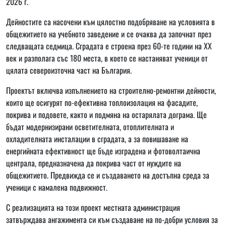
2026 г.
Дейностите са насочени към цялостно подобряване на условията в
общежитието на учебното заведение и се очаква да започнат през
следващата седмица. Сградата е строена през 60-те години на XX
век и разполага със 180 места, в което се настаняват ученици от
цялата североизточна част на България.
Проектът включва изпълнението на строително-ремонтни дейности,
които ще осигурят по-ефективна топлоизолация на фасадите,
покрива и подовете, както и подмяна на остарялата дограма. Ще
бъдат модернизирани осветителната, отоплителната и
охладителната инсталации в сградата, а за повишаване на
енергийната ефективност ще бъде изградена и фотоволтаична
централа, предназначена да покрива част от нуждите на
общежитието. Предвижда се и създаването на достъпна среда за
ученици с намалена подвижност.
С реализацията на този проект местната администрация
затвърждава ангажимента си към създаване на по-добри условия за