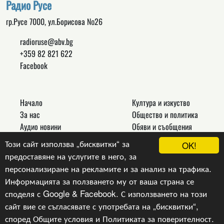
Радио Русе
гр.Русе 7000, ул.Борисова №26
radioruse@abv.bg
+359 82 821 622
Facebook
Начало
Култура и изкуство
За нас
Общество и политика
Аудио новини
Обяви и съобщения
Реклама
Спорт
Този сайт използва „бисквитки“ за
OK!
Връзки
Новини
предоставяне на услугите в него, за
Контакти
Други
персонализиране на рекламите и за анализ на трафика.
Информацията за ползването му от ваша страна се
споделя с Google & Facebook. С използването на този
сайт вие се съгласявате с употребата на „бисквитки“,
Copyright © 2024, v.1.0,
Радио Русе
, Уеб Дизайн и
програмиране :
Гейт.БГ ЕООД
според
Общите условия
и
Политиката за поверителност
.