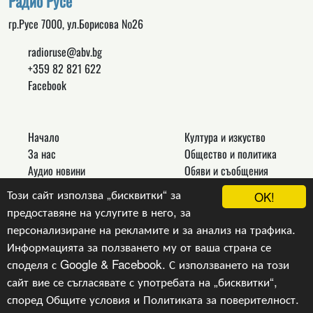
Радио Русе
гр.Русе 7000, ул.Борисова №26
radioruse@abv.bg
+359 82 821 622
Facebook
Начало
Култура и изкуство
За нас
Общество и политика
Аудио новини
Обяви и съобщения
Реклама
Спорт
Този сайт използва „бисквитки“ за
OK!
Връзки
Новини
предоставяне на услугите в него, за
Контакти
Други
персонализиране на рекламите и за анализ на трафика.
Информацията за ползването му от ваша страна се
споделя с Google & Facebook. С използването на този
сайт вие се съгласявате с употребата на „бисквитки“,
Copyright © 2024, v.1.0,
Радио Русе
, Уеб Дизайн и
програмиране :
Гейт.БГ ЕООД
според
Общите условия
и
Политиката за поверителност
.