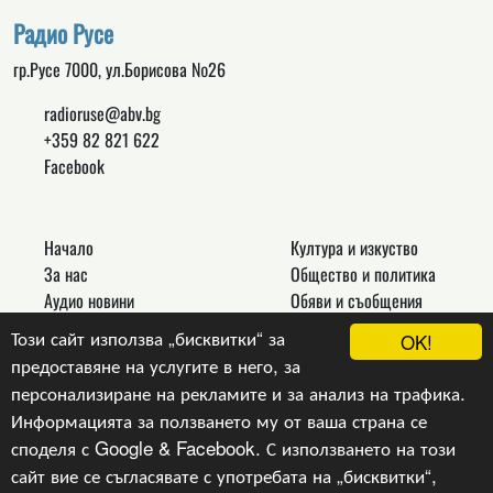
Радио Русе
гр.Русе 7000, ул.Борисова №26
radioruse@abv.bg
+359 82 821 622
Facebook
Начало
Култура и изкуство
За нас
Общество и политика
Аудио новини
Обяви и съобщения
Реклама
Спорт
Този сайт използва „бисквитки“ за
OK!
Връзки
Новини
предоставяне на услугите в него, за
Контакти
Други
персонализиране на рекламите и за анализ на трафика.
Информацията за ползването му от ваша страна се
споделя с Google & Facebook. С използването на този
сайт вие се съгласявате с употребата на „бисквитки“,
Copyright © 2024, v.1.0,
Радио Русе
, Уеб Дизайн и