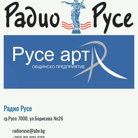
Радио Русе
гр.Русе 7000, ул.Борисова №26
radioruse@abv.bg
+359 82 821 622