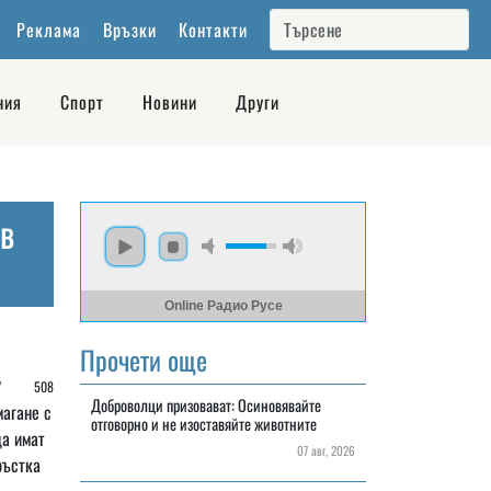
Реклама
Връзки
Контакти
ния
Спорт
Новини
Други
в
Online Радио Русе
Прочети още
 /
508
Доброволци призовават: Осиновявайте
магане с
отговорно и не изоставяйте животните
ца имат
07 авг, 2026
ръстка