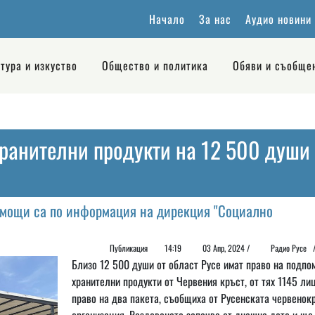
Начало
За нас
Аудио новини
тура и изкуство
Общество и политика
Обяви и съобще
хранителни продукти на 12 500 души 
помощи са по информация на дирекция "Социално
Публикация
14:19
03 Апр, 2024 /
Радио Русе
Близо 12 500 души от област Русе имат право на подпо
хранителни продукти от Червения кръст, от тях 1145 ли
право на два пакета, съобщиха от Русенската червенок
организация. Раздаването започва от днешна дата и ще