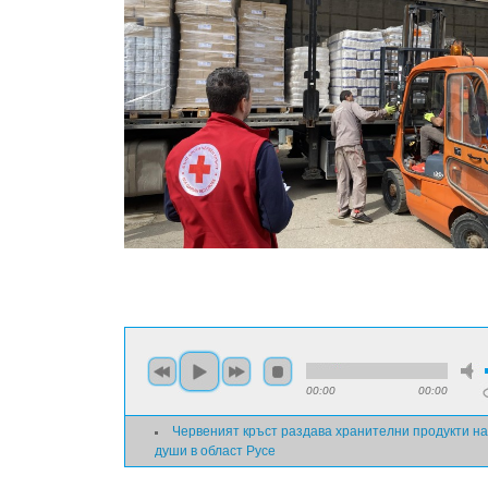
00:00
00:00
Червеният кръст раздава хранителни продукти на
души в област Русе