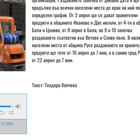
продължи във всички населени места до края на май по
определен график. От 3 април ще се дават хранителни
продукти в общините Иваново и Две могили, от 4-ти в 
Бяла и Ценово, от 8 април в Бяла, на 9 и 10 започва
раздаването съответно във Ветово и Сливо поле. В мал
населени места от община Русе раздаването на храните
продукти ще тече от 16 април до 7 юни, а в самия град 
от 22 април до 7 юни.
Текст: Теодора Копчева
 12 500