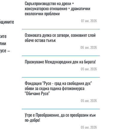
Свръхпроизводство на дрехи +
консуматорско отношение = драматични
екологични проблеми
общините
07 авг, 2026
Озоновата дупка се затвори, озоновият слой
ките
обаче остава тънък
лни
06 авг, 2026
Русе –
Празнуваме Международния ден на бирата!
05 авг, 2026
Фондация "Русе - град на свободния дух"
обяви за седма година фотоконкурса
"Обичаме Русе"
05 авг, 2026
Утре е Преображение, да се преобразим към
по-добро!
05 авг, 2026