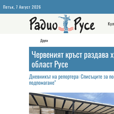
Петък, 7 Август 2026
Кул
Други
Червеният кръст раздава 
област Русе
Дневникът на репортера: Списъците за 
подпомагане"