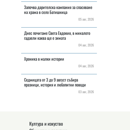
Започва дарителска кампания за спасяване
на храма в село Батишница
05 авг, 2026
Днес почитаме Света Евдокия, в миналото
гадаели каква ще е зимата
04 авг, 2026
Хроника в малки истории
04 авг, 2026
Седмицата от 3 до 9 август събира
празници, история и любопитни поводи
03 авг, 2026
Култура и изкуство