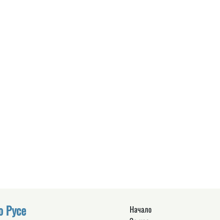
о Русе
Начало