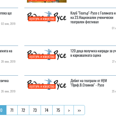
отека ще
Клуб "Театър"-Русе с Голямата н
на 23.Национален ученически
КУЛТУРА И ИЗКУСТВО
театрален фестивал
02 юли, 2019
01 ю
агията на
120 деца получиха награди за у
в карнавалната сцена
КУЛТУРА И ИЗКУСТВО
28 юни, 2019
27 ю
езична
Дебют на театрали от НУИ
"Проф.В.Стоянов" - Русе
КУЛТУРА И ИЗКУСТВО
26 юни, 2019
25 ю
70
71
72
73
74
75
>
>>