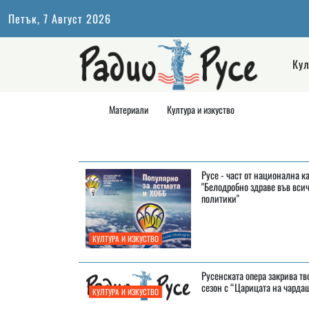
Петък, 7 Август 2026
Кул
Материали
Култура и изкуство
Русе - част от национална 
"Белодробно здраве във вси
политики"
КУЛТУРА И ИЗКУСТВО
Русенската опера закрива т
сезон с “Царицата на чарда
КУЛТУРА И ИЗКУСТВО