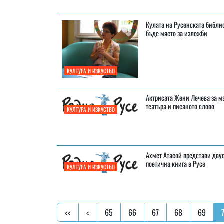
Кулата на Русенската библи
бъде място за изложби
КУЛТУРА И ИЗКУСТВО
Актрисата Жени Лечева за м
театъра и писаното слово
КУЛТУРА И ИЗКУСТВО
Ахмет Атасой представи дву
поетична книга в Русе
КУЛТУРА И ИЗКУСТВО
<<
<
65
66
67
68
69