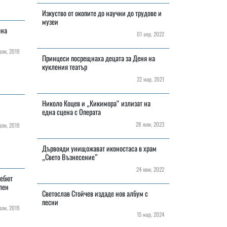
Изкуство от окопите до научни до трудове и
музеи
ена
01 апр, 2022
ли, 2019
Принцеси посрещнаха децата за Деня на
кукления театър
22 мар, 2021
Николо Коцев и „Кикимора“ излизат на
една сцена с Операта
28 юли, 2023
ли, 2019
Дървояди унищожават иконостаса в храм
„Свето Възнесение”
24 юни, 2022
дебют
лен
Светослав Стойчев издаде нов албум с
песни
ли, 2019
15 мар, 2024