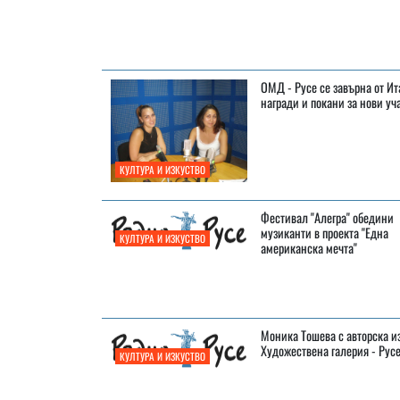
ОМД - Русе се завърна от Ит
награди и покани за нови уч
КУЛТУРА И ИЗКУСТВО
Фестивал "Алегра" обедини
музиканти в проекта "Една
КУЛТУРА И ИЗКУСТВО
американска мечта"
Моника Тошева с авторска и
Художествена галерия - Рус
КУЛТУРА И ИЗКУСТВО