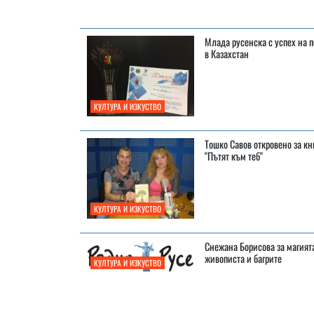
Млада русенска с успех на 
в Казахстан
КУЛТУРА И ИЗКУСТВО
Тошко Савов откровено за кн
"Пътят към теб"
КУЛТУРА И ИЗКУСТВО
Снежана Борисова за магият
живописта и багрите
КУЛТУРА И ИЗКУСТВО