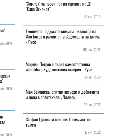
"Хамлет" за първи път на сцената на ДТ
"Сава Огнянов"
30 окт, 2019
но"
Емоцията на джаза в снимки - изложба на
Иво Ботев в рамките на Седмицата на джаза
- Русе
ли, 2019
08 ное, 2022
Мартин Петров с първа самостоятелна
изложба в Художествена галерия - Русе
воржак
24 авг, 2023
а"
ли, 2019
Мая Бежанска, опитни актьори и дебютанти
и деца в спектакъла „Лилиом“
22 ное, 2022
ов
Стефан Цанев за себе си: Оптимист, но
вал
тъжен
17 окт, 2022
ли, 2019