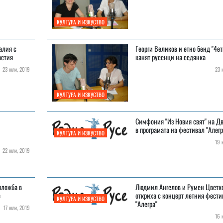
КУЛТУРА И ИЗКУСТВО
алия с
Георги Великов и етно бенд "4ет
астия
канят русенци на седянка
23 юли, 2019
23 ю
КУЛТУРА И ИЗКУСТВО
Симфония "Из Новия свят" на Д
в програмата на фестивал "Алегр
КУЛТУРА И ИЗКУСТВО
19 ю
22 юли, 2019
зложба в
Людмил Ангелов и Румен Цветк
е
откриха с концерт летния фести
КУЛТУРА И ИЗКУСТВО
"Алегра"
17 юли, 2019
16 ю