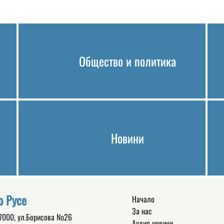
Общество и политика
Новини
о Русе
Начало
За нас
 7000, ул.Борисова №26
Аудио новини