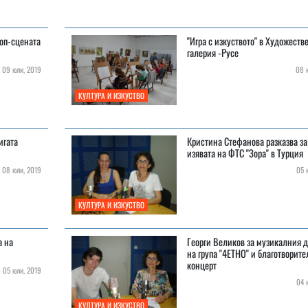
поп-сцената
"Игра с изкуството" в Художеств
галерия -Русе
09 юли, 2019
08 ю
КУЛТУРА И ИЗКУСТВО
игата
Кристина Стефанова разказва за
изявата на ФТС "Зора" в Турция
08 юли, 2019
05 ю
КУЛТУРА И ИЗКУСТВО
а на
Георги Великов за музикалния 
на група "4ЕТНО" и благотворите
концерт
05 юли, 2019
04 ю
КУЛТУРА И ИЗКУСТВО