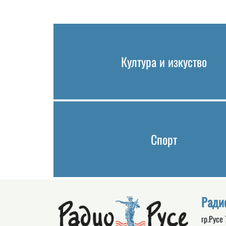
Култура и изкуство
Спорт
Ради
гр.Русе