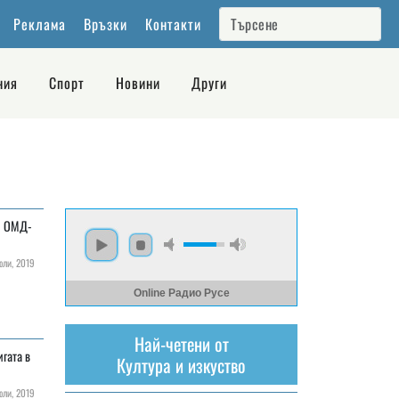
Реклама
Връзки
Контакти
ния
Спорт
Новини
Други
ри ОМД-
ли, 2019
Online Радио Русе
Най-четени от
гата в
Култура и изкуство
ли, 2019