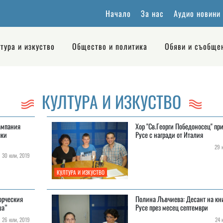
Начало
За нас
Аудио новини
тура и изкуство
Общество и политика
Обяви и съобще
КУЛТУРА И ИЗКУСТВО
кампания
Хор "Св.Георги Победоносец" п
чки
Русе с награди от Италия
29 ю
30 юли, 2019
КУЛТУРА И ИЗКУСТВО
ворческия
Полина Лъвчиева: Десант на кни
ша”
Русе през месец септември
26 юли, 2019
24 ю