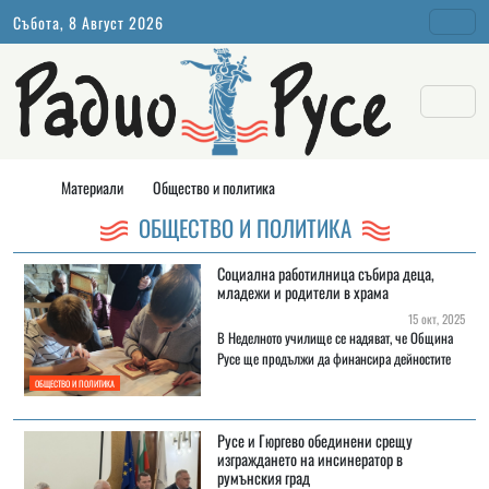
Събота, 8 Август 2026
Материали
Общество и политика
ОБЩЕСТВО И ПОЛИТИКА
Социална работилница събира деца,
младежи и родители в храма
15 окт, 2025
В Неделното училище се надяват, че Община
Русе ще продължи да финансира дейностите
ОБЩЕСТВО И ПОЛИТИКА
Русе и Гюргево обединени срещу
изграждането на инсинератор в
румънския град