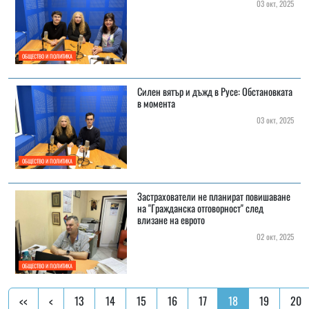
03 окт, 2025
ОБЩЕСТВО И ПОЛИТИКА
Силен вятър и дъжд в Русе: Обстановката
в момента
03 окт, 2025
ОБЩЕСТВО И ПОЛИТИКА
Застрахователи не планират повишаване
на "Гражданска отговорност" след
влизане на еврото
02 окт, 2025
ОБЩЕСТВО И ПОЛИТИКА
<<
<
13
14
15
16
17
18
19
20