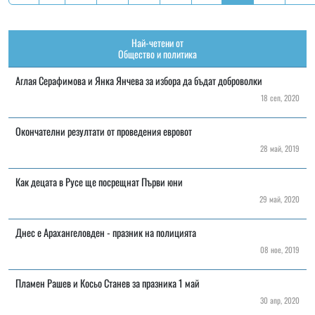
Най-четени от
Общество и политика
Аглая Серафимова и Янка Янчева за избора да бъдат доброволки
18 сеп, 2020
Окончателни резултати от проведения евровот
28 май, 2019
Как децата в Русе ще посрещнат Първи юни
29 май, 2020
Днес е Арахангеловден - празник на полицията
08 ное, 2019
Пламен Рашев и Косьо Станев за празника 1 май
30 апр, 2020