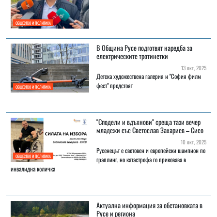
ОБЩЕСТВО И ПОЛИТИКА
В Община Русе подготвят наредба за
електрическите тротинетки
13 окт, 2025
Детска художествена галерия и "София филм
фест" предстоят
ОБЩЕСТВО И ПОЛИТИКА
"Сподели и вдъхнови" среща тази вечер
младежи със Светослав Захариев – Сисо
10 окт, 2025
Русенецът е световен и европейски шампион по
ОБЩЕСТВО И ПОЛИТИКА
граплинг, но катастрофа го приковава в
инвалидна количка
Актуална информация за обстановката в
Русе и региона