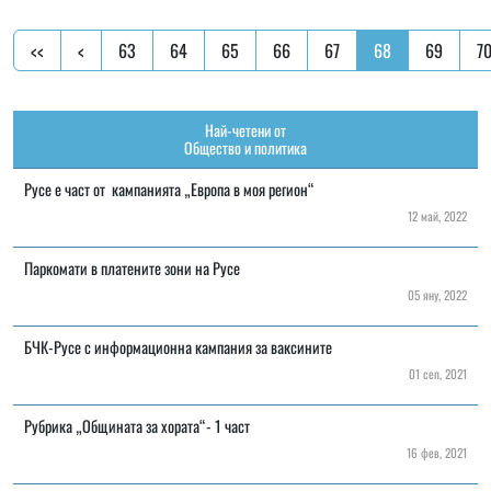
<<
<
63
64
65
66
67
68
69
7
Най-четени от
Общество и политика
Русе е част от кампанията „Европа в моя регион“
12 май, 2022
Паркомати в платените зони на Русе
05 яну, 2022
БЧК-Русе с информационна кампания за ваксините
01 сеп, 2021
Рубрика „Общината за хората“- 1 част
16 фев, 2021