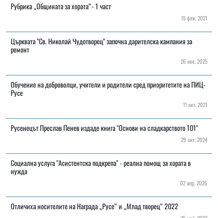
Рубрика „Общината за хората“- 1 част
15 фев, 2021
Църквата "Св. Николай Чудотворец" започна дарителска кампания за
ремонт
26 ное, 2025
Обучение на доброволци, учители и родители сред приоритетите на ПИЦ-
Русе
11 окт, 2021
Русенецът Преслав Пенев издаде книга "Основи на сладкарството 101"
29 окт, 2024
Социална услуга "Асистентска подкрепа" - реална помощ за хората в
нужда
02 апр, 2026
Отличиха носителите на Награда „Русе“ и „Млад творец“ 2022