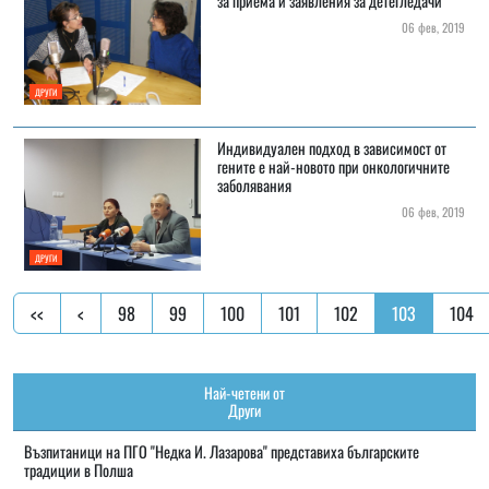
за приема и заявления за детегледачи
06 фев, 2019
ДРУГИ
Индивидуален подход в зависимост от
гените е най-новото при онкологичните
заболявания
06 фев, 2019
ДРУГИ
<<
<
98
99
100
101
102
103
104
Най-четени от
Други
Възпитаници на ПГО "Недка И. Лазарова" представиха българските
традиции в Полша