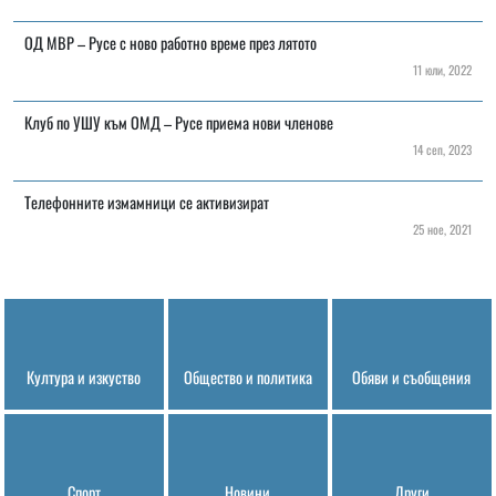
ОД МВР – Русе с ново работно време през лятото
11 юли, 2022
Клуб по УШУ към ОМД – Русе приема нови членове
14 сеп, 2023
Телефонните измамници се активизират
25 ное, 2021
Култура и изкуство
Общество и политика
Обяви и съобщения
Спорт
Новини
Други