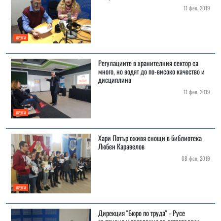
11 фев, 2019
ДРУГИ
Регулациите в хранителния сектор са
много, но водят до по-високо качество и
дисциплина
11 фев, 2019
ДРУГИ
Хари Потър оживя снощи в библиотека
Любен Каравелов
08 фев, 2019
ДРУГИ
Дирекция "Бюро по труда" - Русе