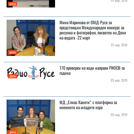
07 мар, 2019
ДРУГИ
Мина Маринова от ОМД-Русе за
предстоящия Международен конкурс за
рисунка и фотография, посветен на Деня
на водата -22 март
07 мар, 2019
ДРУГИ
170 проверки на води направи РИОСВ за
година
ДРУГИ
05 мар, 2019
МД „Елиас Канети“ с платформа за
мнението на младите хора
05 мар, 2019
ДРУГИ