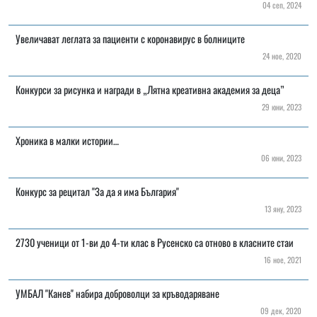
04 сеп, 2024
Увеличават леглата за пациенти с коронавирус в болниците
24 ное, 2020
Конкурси за рисунка и награди в „Лятна креативна академия за деца”
29 юни, 2023
Хроника в малки истории…
06 юни, 2023
Конкурс за рецитал "За да я има България"
13 яну, 2023
2730 ученици от 1-ви до 4-ти клас в Русенско са отново в класните стаи
16 ное, 2021
УМБАЛ "Канев" набира доброволци за кръводаряване
09 дек, 2020