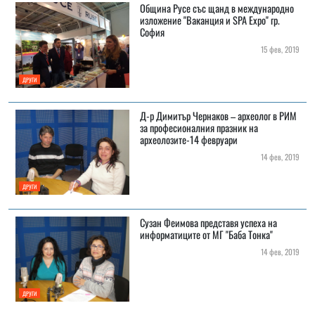
Община Русе със щанд в международно
изложение "Ваканция и SPA Expo" гр.
София
15 фев, 2019
ДРУГИ
Д-р Димитър Чернаков – археолог в РИМ
за професионалния празник на
археолозите-14 февруари
14 фев, 2019
ДРУГИ
Сузан Феимова представя успеха на
информатиците от МГ "Баба Тонка"
14 фев, 2019
ДРУГИ