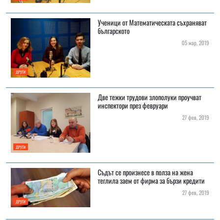
Ученици от Математическата съхраняват
българското
05 мар, 2019
ДРУГИ
Две тежки трудови злополуки проучват
инспектори през февруари
27 фев, 2019
ДРУГИ
Съдът се произнесе в полза на жена
теглила заем от фирма за бързи кредити
27 фев, 2019
ДРУГИ