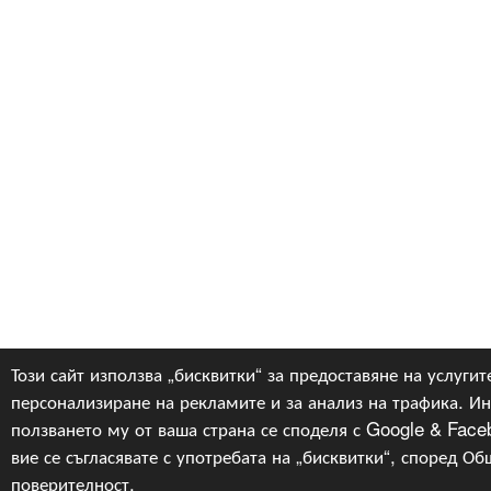
Този сайт използва „бисквитки“ за предоставяне на услугите
персонализиране на рекламите и за анализ на трафика. И
ползването му от ваша страна се споделя с Google & Faceb
вие се съгласявате с употребата на „бисквитки“, според
Общ
поверителност
.