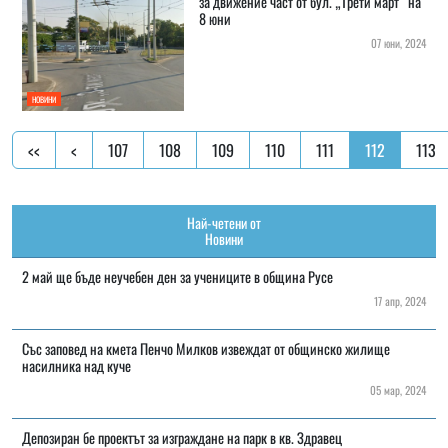
за движение част от бул. „Трети март“ на
8 юни
07 юни, 2024
НОВИНИ
<<
<
107
108
109
110
111
112
113
Най-четени от
Новини
2 май ще бъде неучебен ден за учениците в община Русе
17 апр, 2024
Със заповед на кмета Пенчо Милков извеждат от общинско жилище
насилника над куче
05 мар, 2024
Депозиран бе проектът за изграждане на парк в кв. Здравец