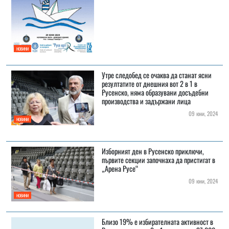
НОВИНИ
Утре следобед се очаква да станат ясни
резултатите от днешния вот 2 в 1 в
Русенско, няма образувани досъдебни
производства и задържани лица
09 юни, 2024
НОВИНИ
Изборният ден в Русенско приключи,
първите секции започнаха да пристигат в
„Арена Русе“
09 юни, 2024
НОВИНИ
Близо 19% е избирателната активност в