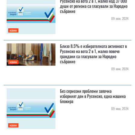
Русенско на вота 2 в 1, малко над 37 000
души от региона са гласували за Народно
събрание
09 юни, 2024
НОВИНИ
Близо 8.5% е избирателната активност в
Русенско на вота 2 в 1, малко повече
граждани са гласували за Народно
събрание
НОВИНИ
09 юни, 2024
Без сериозни проблеми започна
изборният ден в Русенско, една машина
блокира
09 юни, 2024
НОВИНИ