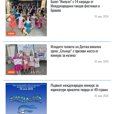
Балет "Импулс" с 14 награди от
Международния танцов фестивал в
Брашов
10 юни, 2024
НОВИНИ
Младите таланти на Детска вокална
група „Слънце“ с призови места от
конкурс за музика
10 юни, 2024
НОВИНИ
Първият международен конкурс за
карикатури привлече творци от 49 страни
10 юни, 2024