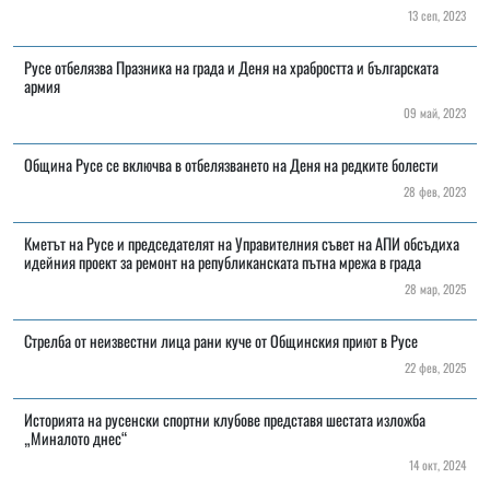
13 сеп, 2023
Русе отбелязва Празника на града и Деня на храбростта и българската
армия
09 май, 2023
Община Русе се включва в отбелязването на Деня на редките болести
28 фев, 2023
Кметът на Русе и председателят на Управителния съвет на АПИ обсъдиха
идейния проект за ремонт на републиканската пътна мрежа в града
28 мар, 2025
Стрелба от неизвестни лица рани куче от Общинския приют в Русе
22 фев, 2025
Историята на русенски спортни клубове представя шестата изложба
„Миналото днес“
14 окт, 2024