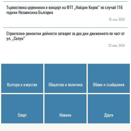
Тържествена церемония и концерт на ФТТ „Найден Киров“ по случай 116
години Независима България
16 сеп, 2024
Строително-ремонтни дейности затварят за два дни движението по част от
ул. „Солун“
22 юли, 2024
Култура и изкуство
Общество и политика
Обяви и съобщения
Спорт
Новини
Други