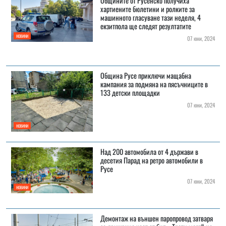
Общините от Русенско получиха
хартиените бюлетини и ролките за
машинното гласуване тази неделя, 4
екзитпола ще следят резултатите
НОВИНИ
07 юни, 2024
Община Русе приключи мащабна
кампания за подмяна на пясъчниците в
133 детски площадки
07 юни, 2024
НОВИНИ
Над 200 автомобила от 4 държави в
десетия Парад на ретро автомобили в
Русе
07 юни, 2024
НОВИНИ
Демонтаж на външен паропровод затваря