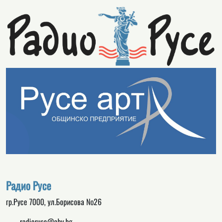
Радио Русе
гр.Русе 7000, ул.Борисова №26
radioruse@abv.bg