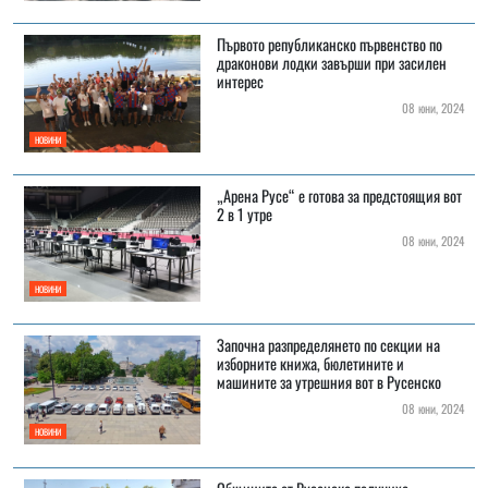
Първото републиканско първенство по
драконови лодки завърши при засилен
интерес
08 юни, 2024
НОВИНИ
„Арена Русе“ е готова за предстоящия вот
2 в 1 утре
08 юни, 2024
НОВИНИ
Започна разпределянето по секции на
изборните книжа, бюлетините и
машините за утрешния вот в Русенско
08 юни, 2024
НОВИНИ