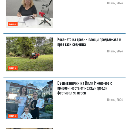
10 юни, 2024
НОВИНИ
Косенето на тревни площи продължава и
през тази седмица
10 юни, 2024
НОВИНИ
Възпитанички на Вили Икономов с
призови места от международен
фестивал за песен
10 юни, 2024
НОВИНИ