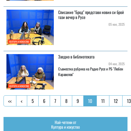
Списание "Брод" представя новия си брой
тази вечер в Русе
05 ное, 2025
КУЛТУРА И ИЗКУСТВО
Заедно в библиотеката
04 ное, 2025
Съвместна рубрика на Радио Русе и РБ "Любен
Каравелов"
КУЛТУРА И ИЗКУСТВО
<<
<
5
6
7
8
9
10
11
12
13
Най-четени от
Култура и изкуство