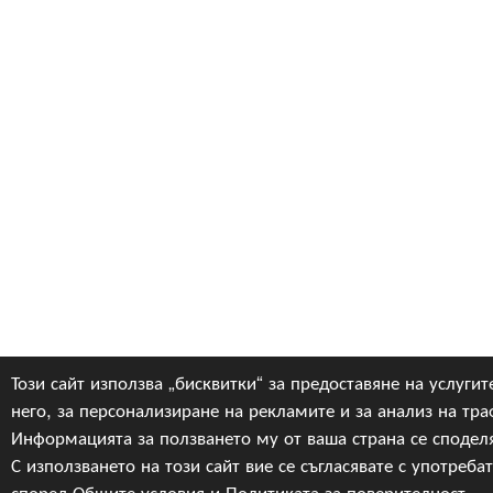
Този сайт използва „бисквитки“ за предоставяне на услугит
него, за персонализиране на рекламите и за анализ на тра
Информацията за ползването му от ваша страна се сподел
С използването на този сайт вие се съгласявате с употребат
според
Общите условия
и
Политиката за поверителност
.