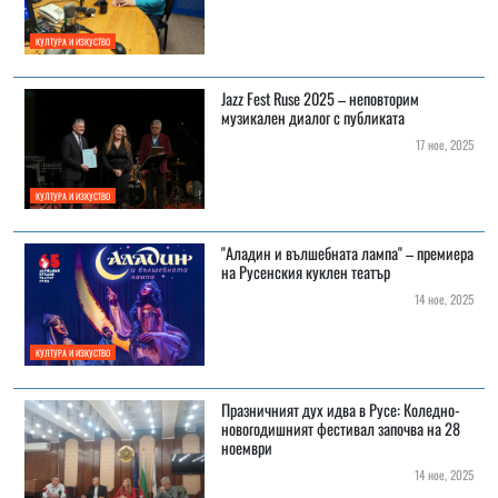
КУЛТУРА И ИЗКУСТВО
Jazz Fest Ruse 2025 – неповторим
музикален диалог с публиката
17 ное, 2025
КУЛТУРА И ИЗКУСТВО
"Аладин и вълшебната лампа" – премиера
на Русенския куклен театър
14 ное, 2025
КУЛТУРА И ИЗКУСТВО
Празничният дух идва в Русе: Коледно-
новогодишният фестивал започва на 28
ноември
14 ное, 2025