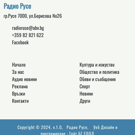
Радио Русе
гр.Русе 7000, ул.Борисова №26
radioruse@abv.bg
+359 82 821 622
Facebook
Начало
Култура и изкуство
За нас
Общество и политика
Аудио новини
Обяви и съобщения
Реклама
Спорт
Връзки
Новини
Контакти
Други
Copyright © 2024, v.1.0,
Радио Русе
, Уеб Дизайн и
програмиране :
Гейт.БГ ЕООД