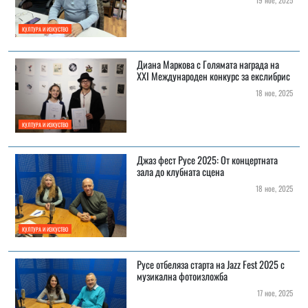
КУЛТУРА И ИЗКУСТВО
Диана Маркова с Голямата награда на
ХХI Международeн конкурс за екслибрис
18 ное, 2025
КУЛТУРА И ИЗКУСТВО
Джаз фест Русе 2025: От концертната
зала до клубната сцена
18 ное, 2025
КУЛТУРА И ИЗКУСТВО
Русе отбеляза стартa на Jazz Fest 2025 с
музикална фотоизложба
17 ное, 2025