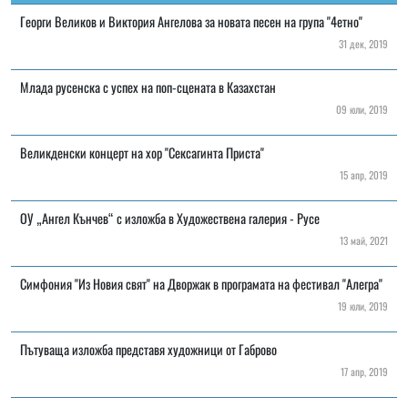
Георги Великов и Виктория Ангелова за новата песен на група "4етно"
31 дек, 2019
Млада русенска с успех на поп-сцената в Казахстан
09 юли, 2019
Великденски концерт на хор "Сексагинта Приста"
15 апр, 2019
ОУ „Ангел Кънчев“ с изложба в Художествена галерия - Русе
13 май, 2021
Симфония "Из Новия свят" на Дворжак в програмата на фестивал "Алегра"
19 юли, 2019
Пътуваща изложба представя художници от Габрово
17 апр, 2019