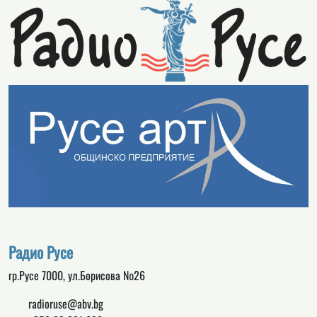
Радио Русе
гр.Русе 7000, ул.Борисова №26
radioruse@abv.bg