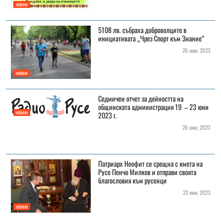
НОВИНИ
5108 лв. събраха доброволците в
инициативата „Чрез Спорт към Знание“
26 юни, 2023
НОВИНИ
Седмичен отчет за дейността на
общинската администрация 19 – 23 юни
НОВИНИ
2023 г.
26 юни, 2023
Патриарх Неофит се срещна с кмета на
Русе Пенчо Милков и отправи своята
благословия към русенци
23 юни, 2023
НОВИНИ