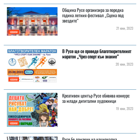
Община Русе организира за поредна
година летния фестивал „Сцена под
звездите“
21 юни, 2023
НОВИНИ
В Русе ще се проведе благотворителният
маратон „Чрез спорт към знание”
20 юни, 2023
НОВИНИ
Креативен център Русе обявява конкурс
за млади дигитални художници
19 юни, 2023
НОВИНИ
Русе бе домакин на национална