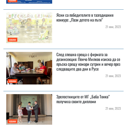
НОВИНИ
Ясни са победителите в тазгодишния
конкурс „Пази детето на пътя“
21 юни, 2023
НОВИНИ
След спешна среща с фирмата за
дезинсекция: Пенчо Милков изиска да се
пръска срещу комари сутрин и вечер през
следващите два дни в Русе
21 юни, 2023
НОВИНИ
Зрелостниците от МГ „Баба Тонка“
получиха своите дипломи
21 юни, 2023
НОВИНИ