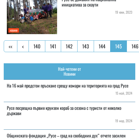
инициатива за скаути
19 юни, 2023
НОВИНИ
<<
<
140
141
142
143
144
145
146
Най-четени от
Новини
На 16 май предстои пръскане срещу комари на територията на град Русе
15 май, 2024
Русе посрещна първия круизен кораб за сезона с туристи от няколко
държави
19 мар, 2024
Общинската фондация „Русе – град на свободния дух“ отчете засилен