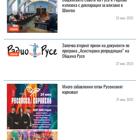
излязоха с декларация за влизане в
Шенген
23 юни, 2023
НОВИНИ
Започва вторият прием на документи по
програма „Асистирана репродукция” на
НОВИНИ
Община Русе
22 юни, 2023
Много забавления готви Русенският
карнавал
21 юни, 2023